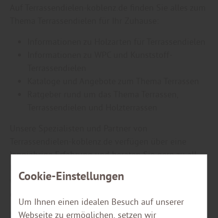
Auf Terrassendielen-koblenz.de finden Sie alles zum
Thema Terrassendielen für Ihr Zuhause:
Informationen zu Holzarten für Terrassendielen
Informationen zu WPC und Kunststoff-
Terrassendielen
Kataloge und Angebote zum Thema Terrassen
Ratgeber rund um das Thema Terrassen,
Terrassendielen und Holzterrassen
Unsere Spezialisten und Partner von
Terrassendielen-koblenz.de verfügen über eine
langjährige Erfahrung und beraten Sie gern zu all
Ihren Fragen. Terrassendielen und -hölzer beziehen
Cookie-Einstellungen
wir ausschließlich von Lieferanten, die qualitativ
einwandfreie und langlebige Produkte führen.
Um Ihnen einen idealen Besuch auf unserer
Bei Terrassendielen-koblenz.de können Sie sich von
Webseite zu ermöglichen, setzen wir